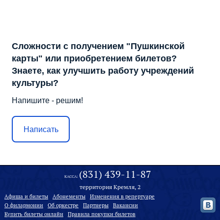
Сложности с получением "Пушкинской
карты" или приобретением билетов?
Знаете, как улучшить работу учреждений
культуры?
Напишите - решим!
Написать
(831) 439-11-87
КАССА:
территория Кремля, 2
Афиша и билеты
Абонементы
Изменения в репертуаре
О филармонии
Oб оркестре
Партнеры
Вакансии
Купить билеты онлайн
Правила покупки билетов