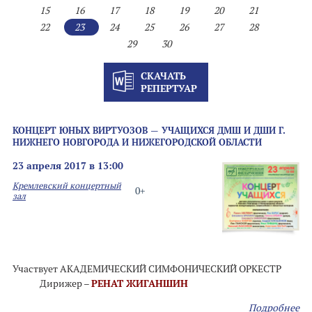
15
16
17
18
19
20
21
22
23
24
25
26
27
28
29
30
СКАЧАТЬ
РЕПЕРТУАР
КОНЦЕРТ ЮНЫХ ВИРТУОЗОВ — УЧАЩИХСЯ ДМШ И ДШИ Г.
НИЖНЕГО НОВГОРОДА И НИЖЕГОРОДСКОЙ ОБЛАСТИ
23 апреля 2017 в 13:00
Кремлевский концертный
0+
зал
Участвует АКАДЕМИЧЕСКИЙ СИМФОНИЧЕСКИЙ ОРКЕСТР
Дирижер –
РЕНАТ ЖИГАНШИН
Подробнее