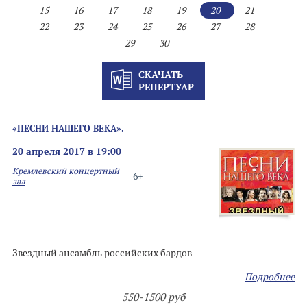
15
16
17
18
19
20
21
22
23
24
25
26
27
28
29
30
СКАЧАТЬ
РЕПЕРТУАР
«ПЕСНИ НАШЕГО ВЕКА».
20 апреля 2017 в 19:00
Кремлевский концертный
6+
зал
Звездный ансамбль российских бардов
Подробнее
550-1500 руб