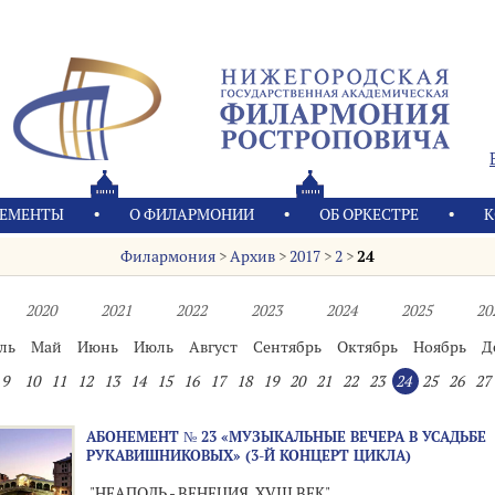
ЕМЕНТЫ
О ФИЛАРМОНИИ
OБ ОРКЕСТРЕ
К
Филармония
>
Архив
>
2017
>
2
>
24
2020
2021
2022
2023
2024
2025
20
ль
Май
Июнь
Июль
Август
Сентябрь
Октябрь
Ноябрь
Д
9
10
11
12
13
14
15
16
17
18
19
20
21
22
23
24
25
26
27
АБОНЕМЕНТ № 23 «МУЗЫКАЛЬНЫЕ ВЕЧЕРА В УСАДЬБЕ
РУКАВИШНИКОВЫХ» (3-Й КОНЦЕРТ ЦИКЛА)
"НЕАПОЛЬ - ВЕНЕЦИЯ. XVIII ВЕК"