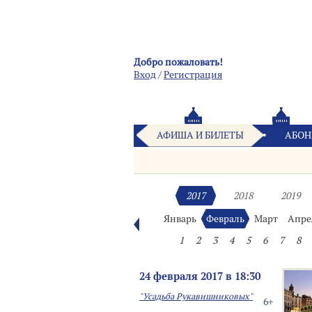
Добро пожаловать!
Вход
/
Pегистрация
АФИША И БИЛЕТЫ
АБОН
2017
2018
2019
Январь
Февраль
Март
Апре
1
2
3
4
5
6
7
8
24 февраля 2017 в 18:30
"Усадьба Рукавишниковых"
6+