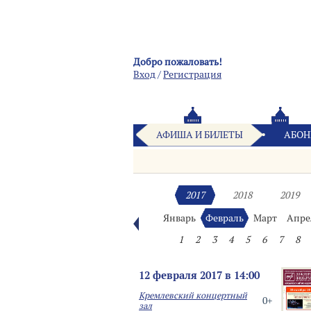
Добро пожаловать!
Вход
/
Pегистрация
АФИША И БИЛЕТЫ
АБОН
2017
2018
2019
Январь
Февраль
Март
Апре
1
2
3
4
5
6
7
8
12 февраля 2017 в 14:00
Кремлевский концертный
0+
зал