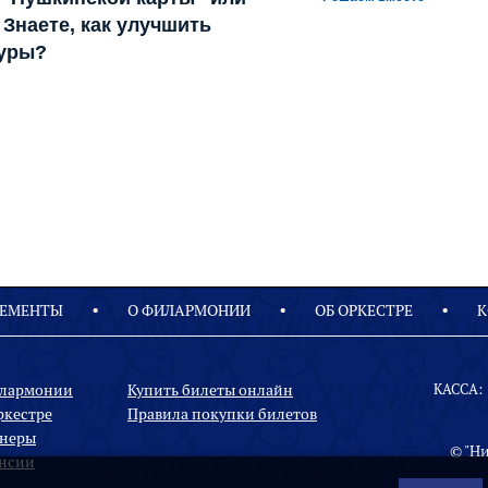
Знаете, как улучшить
туры?
ЕМЕНТЫ
О ФИЛАРМОНИИ
OБ ОРКЕСТРЕ
К
илармонии
Купить билеты онлайн
КАССА:
ркестре
Правила покупки билетов
неры
© "Н
нсии