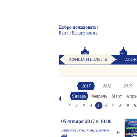
Добро пожаловать!
Вход
/
Pегистрация
АФИША И БИЛЕТЫ
АБОН
2017
2018
2019
Январь
Февраль
Март
Апре
1
2
3
4
5
6
7
8
9
10
05 января 2017 в 10:00
Кремлевский концертный
0+
зал