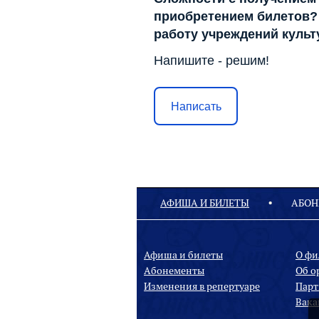
приобретением билетов? 
работу учреждений куль
Напишите - решим!
Написать
АФИША И БИЛЕТЫ
АБОН
Афиша и билеты
О ф
Абонементы
Oб о
Изменения в репертуаре
Парт
Вака