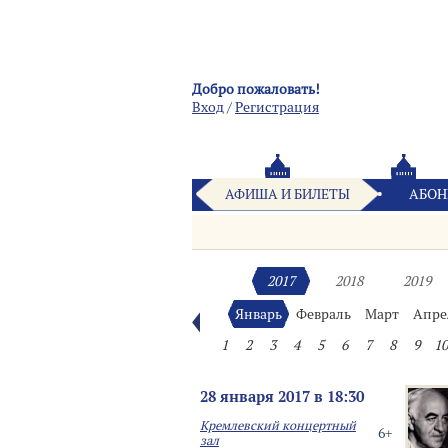
Добро пожаловать!
Вход
/
Pегистрация
АФИША И БИЛЕТЫ
АБОН
2017
2018
2019
Январь
Февраль
Март
Апре
1
2
3
4
5
6
7
8
9
10
28 января 2017 в 18:30
Кремлевский концертный
6+
зал