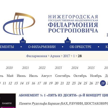
ЕМЕНТЫ
О ФИЛАРМОНИИ
OБ ОРКЕСТРЕ
К
Филармония
>
Архив
>
2017
>
1
>
28
2020
2021
2022
2023
2024
2025
20
ль
Май
Июнь
Июль
Август
Сентябрь
Октябрь
Ноябрь
Д
11
12
13
14
15
16
17
18
19
20
21
22
23
24
25
26
27
28
АБОНЕМЕНТ № 1 «ПЯТЬ ИЗ ДЕСЯТИ» (6-Й КОНЦЕРТ ЦИ
Памяти Рудольфа Баршая (
БАХ, Р.БУНИН, ШОСТАКОВИЧ