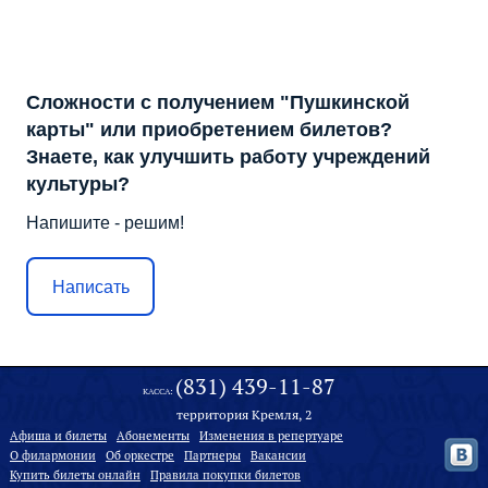
Сложности с получением "Пушкинской
карты" или приобретением билетов?
Знаете, как улучшить работу учреждений
культуры?
Напишите - решим!
Написать
(831) 439-11-87
КАССА:
территория Кремля, 2
Афиша и билеты
Абонементы
Изменения в репертуаре
О филармонии
Oб оркестре
Партнеры
Вакансии
Купить билеты онлайн
Правила покупки билетов