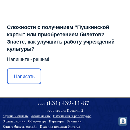
Сложности с получением "Пушкинской
карты" или приобретением билетов?
Знаете, как улучшить работу учреждений
культуры?
Напишите - решим!
Написать
(831) 439-11-87
КАССА:
территория Кремля, 2
Афиша и билеты
Абонементы
Изменения в репертуаре
О филармонии
Oб оркестре
Партнеры
Вакансии
Купить билеты онлайн
Правила покупки билетов