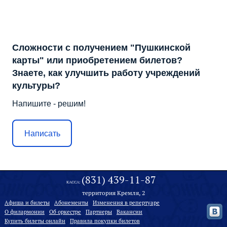
Сложности с получением "Пушкинской
карты" или приобретением билетов?
Знаете, как улучшить работу учреждений
культуры?
Напишите - решим!
Написать
(831) 439-11-87
КАССА:
территория Кремля, 2
Афиша и билеты
Абонементы
Изменения в репертуаре
О филармонии
Oб оркестре
Партнеры
Вакансии
Купить билеты онлайн
Правила покупки билетов