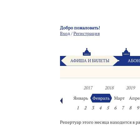
Добро пожаловать!
Вход
/
Pегистрация
АФИША И БИЛЕТЫ
АБОН
2017
2018
2019
Январь
Февраль
Март
Апре
1
2
3
4
5
6
7
8
9
Репертуар этого месяца находится в р