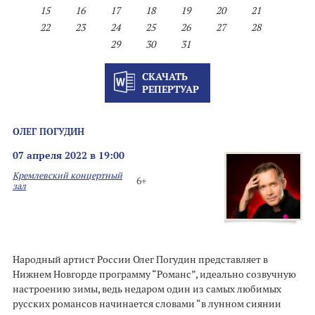
15
16
17
18
19
20
21
22
23
24
25
26
27
28
29
30
31
СКАЧАТЬ
РЕПЕРТУАР
ОЛЕГ ПОГУДИН
07 апреля 2022 в 19:00
Кремлевский концертный
6+
зал
Народный артист России Олег Погудин представляет в
Нижнем Новгорде программу “Романс”, идеально созвучную
настроению зимы, ведь недаром один из самых любимых
русских романсов начинается словами “в лунном сиянии