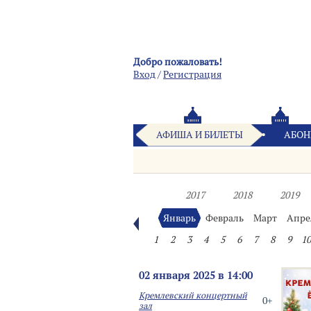
Добро пожаловать!
Вход
/
Pегистрация
АФИША И БИЛЕТЫ
АБОН
2017
2018
2019
Январь
Февраль
Март
Апре
1
2
3
4
5
6
7
8
9
10
02 января 2025 в 14:00
Кремлевский концертный
0+
зал