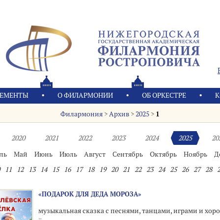
ЕМЕНТЫ
О ФИЛАРМОНИИ
OБ ОРКЕСТРЕ
К
Филармония
>
Архив
>
2025
>
1
2020
2021
2022
2023
2024
2025
20
ль
Май
Июнь
Июль
Август
Сентябрь
Октябрь
Ноябрь
Д
11
12
13
14
15
16
17
18
19
20
21
22
23
24
25
26
27
28
«ПОДАРОК ДЛЯ ДЕДА МОРОЗА»
музыкальная сказка с песнями, танцами, играми и хор