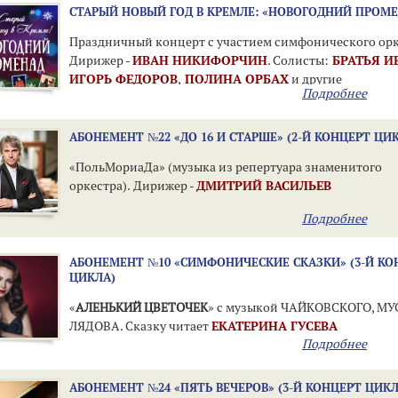
СТАРЫЙ НОВЫЙ ГОД В КРЕМЛЕ: «НОВОГОДНИЙ ПРОМ
Праздничный концерт с участием симфонического орк
Дирижер -
ИВАН НИКИФОРЧИ
Н
. Солисты:
БРАТЬЯ И
ИГОРЬ ФЕДОРО
В
,
ПОЛИНА ОРБА
Х
и другие
Подробнее
АБОНЕМЕНТ №22 «ДО 16 И СТАРШЕ» (2-Й КОНЦЕРТ ЦИ
«ПольМориаДа» (музыка из репертуара знаменитого
оркестра). Дирижер -
ДМИТРИЙ ВАСИЛЬЕВ
Подробнее
АБОНЕМЕНТ №10 «СИМФОНИЧЕСКИЕ СКАЗКИ» (3-Й КО
ЦИКЛА)
«
АЛЕНЬКИЙ ЦВЕТОЧЕК
» с музыкой ЧАЙКОВСКОГО, МУ
ЛЯДОВА. Сказку читает
ЕКАТЕРИНА ГУСЕВА
Подробнее
АБОНЕМЕНТ №24 «ПЯТЬ ВЕЧЕРОВ» (3-Й КОНЦЕРТ ЦИКЛ