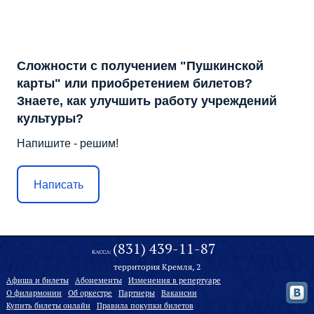
Сложности с получением "Пушкинской
карты" или приобретением билетов?
Знаете, как улучшить работу учреждений
культуры?
Напишите - решим!
Написать
(831) 439-11-87
КАССА:
территория Кремля, 2
Афиша и билеты
Абонементы
Изменения в репертуаре
О филармонии
Oб оркестре
Партнеры
Вакансии
Купить билеты онлайн
Правила покупки билетов