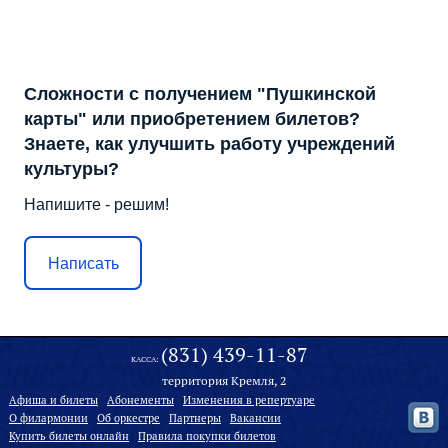
Сложности с получением "Пушкинской
карты" или приобретением билетов?
Знаете, как улучшить работу учреждений
культуры?
Напишите - решим!
Написать
(831) 439-11-87
КАССА:
территория Кремля, 2
Афиша и билеты
Абонементы
Изменения в репертуаре
О филармонии
Oб оркестре
Партнеры
Вакансии
Купить билеты онлайн
Правила покупки билетов