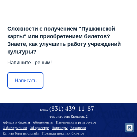
Сложности с получением "Пушкинской
карты" или приобретением билетов?
Знаете, как улучшить работу учреждений
культуры?
Напишите - решим!
Написать
(831) 439-11-87
КАССА:
территория Кремля, 2
Афиша и билеты
Абонементы
Изменения в репертуаре
О филармонии
Oб оркестре
Партнеры
Вакансии
Купить билеты онлайн
Правила покупки билетов