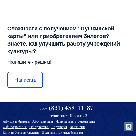
Сложности с получением "Пушкинской
карты" или приобретением билетов?
Знаете, как улучшить работу учреждений
культуры?
Напишите - решим!
Написать
(831) 439-11-87
КАССА:
территория Кремля, 2
Афиша и билеты
Абонементы
Изменения в репертуаре
О филармонии
Oб оркестре
Партнеры
Вакансии
Купить билеты онлайн
Правила покупки билетов