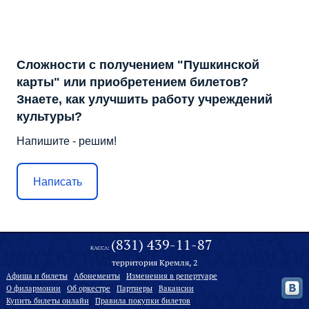
Сложности с получением "Пушкинской
карты" или приобретением билетов?
Знаете, как улучшить работу учреждений
культуры?
Напишите - решим!
Написать
(831) 439-11-87
КАССА:
территория Кремля, 2
Афиша и билеты
Абонементы
Изменения в репертуаре
О филармонии
Oб оркестре
Партнеры
Вакансии
Купить билеты онлайн
Правила покупки билетов