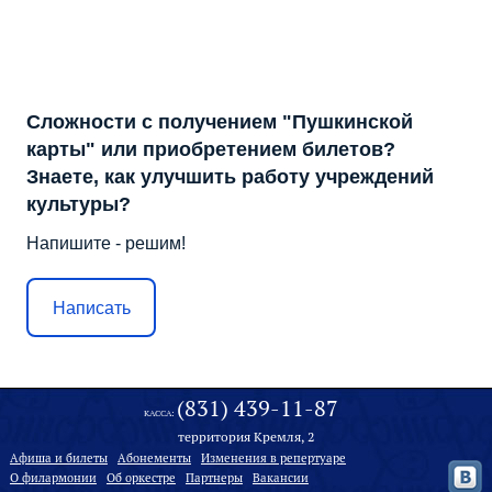
Сложности с получением "Пушкинской
карты" или приобретением билетов?
Знаете, как улучшить работу учреждений
культуры?
Напишите - решим!
Написать
(831) 439-11-87
КАССА:
территория Кремля, 2
Афиша и билеты
Абонементы
Изменения в репертуаре
О филармонии
Oб оркестре
Партнеры
Вакансии