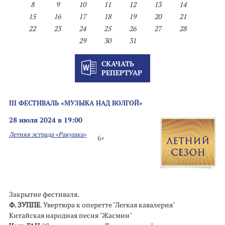
8
9
10
11
12
13
14
15
16
17
18
19
20
21
22
23
24
25
26
27
28
29
30
31
СКАЧАТЬ
РЕПЕРТУАР
III ФЕСТИВАЛЬ «МУЗЫКА НАД ВОЛГОЙ»
28 июля 2024 в 19:00
Летняя эстрада «Ракушка»
6+
Закрытие фестиваля.
Ф. ЗУППЕ
. Увертюра к оперетте "Легкая кавалерия"
Китайская народная песня "Жасмин"