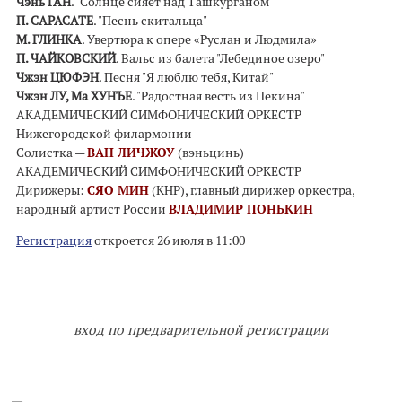
Чэнь ГАН
. "Солнце сияет над Ташкурганом"
П. САРАСАТЕ
. "Песнь скитальца"
М. ГЛИНКА
. Увертюра к опере «Руслан и Людмила»
П. ЧАЙКОВСКИЙ
. Вальс из балета "Лебединое озеро"
Чжэн ЦЮФЭН
. Песня "Я люблю тебя, Китай"
Чжэн ЛУ, Ма ХУНЪЕ
. "Радостная весть из Пекина"
АКАДЕМИЧЕСКИЙ СИМФОНИЧЕСКИЙ ОРКЕСТР
Нижегородской филармонии
Солистка —
ВАН ЛИЧЖОУ
(вэньцинь)
АКАДЕМИЧЕСКИЙ СИМФОНИЧЕСКИЙ ОРКЕСТР
Дирижеры:
СЯО МИН
(КНР), главный дирижер оркестра,
народный артист России
ВЛАДИМИР ПОНЬКИН
Регистрация
откроется 26 июля в 11:00
вход по предварительной регистрации