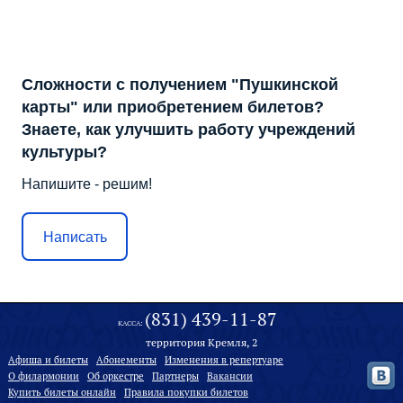
Сложности с получением "Пушкинской
карты" или приобретением билетов?
Знаете, как улучшить работу учреждений
культуры?
Напишите - решим!
Написать
(831) 439-11-87
КАССА:
территория Кремля, 2
Афиша и билеты
Абонементы
Изменения в репертуаре
О филармонии
Oб оркестре
Партнеры
Вакансии
Купить билеты онлайн
Правила покупки билетов