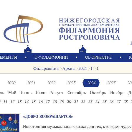
ЕМЕНТЫ
О ФИЛАРМОНИИ
OБ ОРКЕСТРЕ
К
Филармония
>
Архив
>
2024
>
1
>
4
2020
2021
2022
2023
2024
2025
20
ль
Май
Июнь
Июль
Август
Сентябрь
Октябрь
Ноябрь
Д
11
12
13
14
15
16
17
18
19
20
21
22
23
24
25
26
27
28
«ДОБРО ВОЗВРАЩАЕТСЯ»
Новогодняя музыкальная сказка для тех, кто ждет чуде