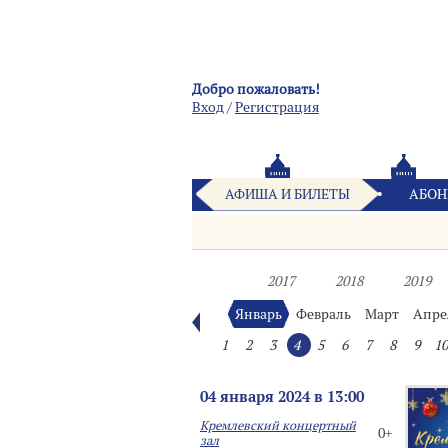
Добро пожаловать!
Вход
/
Pегистрация
АФИША И БИЛЕТЫ
АБОН
2017
2018
2019
Январь
Февраль
Март
Апре
1
2
3
4
5
6
7
8
9
10
04 января 2024 в 13:00
Кремлевский концертный
0+
зал