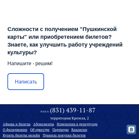
Сложности с получением "Пушкинской
карты" или приобретением билетов?
Знаете, как улучшить работу учреждений
культуры?
Напишите - решим!
Написать
(831) 439-11-87
КАССА:
территория Кремля, 2
Афиша и билеты
Абонементы
Изменения в репертуаре
О филармонии
Oб оркестре
Партнеры
Вакансии
Купить билеты онлайн
Правила покупки билетов