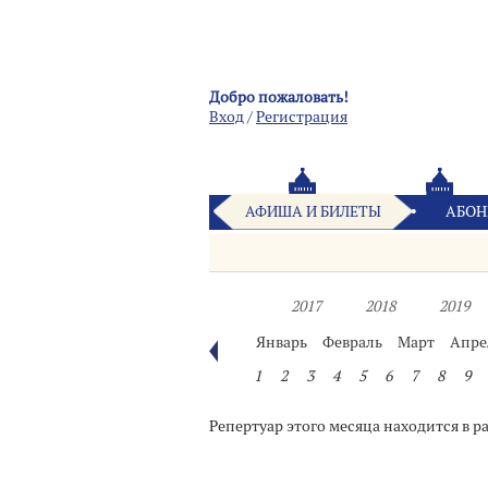
Добро пожаловать!
Вход
/
Pегистрация
АФИША И БИЛЕТЫ
АБОН
2017
2018
2019
Январь
Февраль
Март
Апре
1
2
3
4
5
6
7
8
9
Репертуар этого месяца находится в р