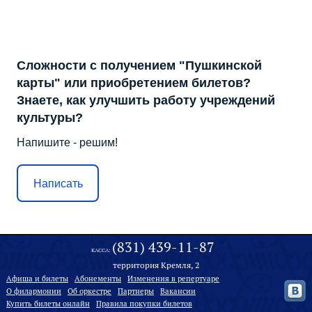
Сложности с получением "Пушкинской
карты" или приобретением билетов?
Знаете, как улучшить работу учреждений
культуры?
Напишите - решим!
Написать
(831) 439-11-87
КАССА:
территория Кремля, 2
Афиша и билеты
Абонементы
Изменения в репертуаре
О филармонии
Oб оркестре
Партнеры
Вакансии
Купить билеты онлайн
Правила покупки билетов