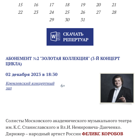
15
16
17
18
19
20
21
22
23
24
25
26
27
28
29
30
31
СКАЧАТЬ
РЕПЕРТУАР
АБОНЕМЕНТ №2 "ЗОЛОТАЯ КОЛЛЕКЦИЯ" (3-Й КОНЦЕРТ
ЦИКЛА)
02 декабря 2023 в 18:30
Кремлевский концертный
6+
зал
Солисты Московского академического музыкального театра
им. К.С. Станиславского и Вл.И. Немировича-Данченко.
Дирижер – народный артист России
ФЕЛИКС КОРОБОВ