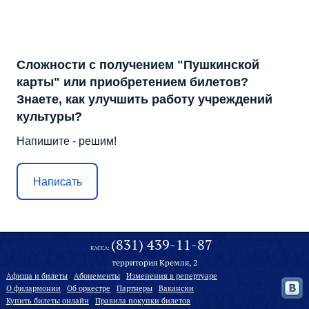
Сложности с получением "Пушкинской
карты" или приобретением билетов?
Знаете, как улучшить работу учреждений
культуры?
Напишите - решим!
Написать
(831) 439-11-87
КАССА:
территория Кремля, 2
Афиша и билеты
Абонементы
Изменения в репертуаре
О филармонии
Oб оркестре
Партнеры
Вакансии
Купить билеты онлайн
Правила покупки билетов