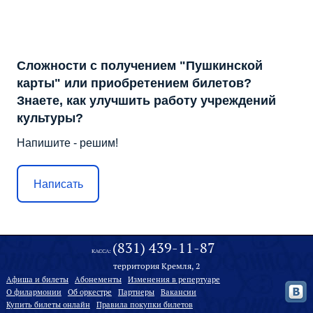
Сложности с получением "Пушкинской
карты" или приобретением билетов?
Знаете, как улучшить работу учреждений
культуры?
Напишите - решим!
Написать
(831) 439-11-87
КАССА:
территория Кремля, 2
Афиша и билеты
Абонементы
Изменения в репертуаре
О филармонии
Oб оркестре
Партнеры
Вакансии
Купить билеты онлайн
Правила покупки билетов