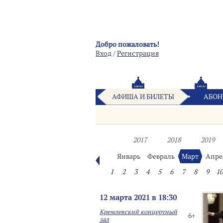
Добро пожаловать!
Вход
/
Pегистрация
АФИША И БИЛЕТЫ
АБОН
2017
2018
2019
Январь
Февраль
Март
Апре
1
2
3
4
5
6
7
8
9
10
12 марта 2021 в 18:30
Кремлевский концертный
6+
зал