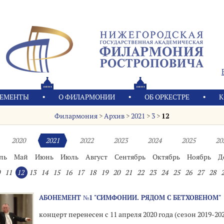
ЕМЕНТЫ
О ФИЛАРМОНИИ
OБ ОРКЕСТРЕ
К
Филармония
>
Архив
>
2021
>
3
>
12
2020
2021
2022
2023
2024
2025
20
ль
Май
Июнь
Июль
Август
Сентябрь
Октябрь
Ноябрь
Д
11
12
13
14
15
16
17
18
19
20
21
22
23
24
25
26
27
28
АБОНЕМЕНТ №1 "СИМФОНИИ. РЯДОМ С БЕТХОВЕНОМ"
концерт перенесен с 11 апреля 2020 года (сезон 2019-20