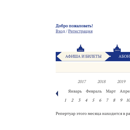
Добро пожаловать!
Вход
/
Pегистрация
АФИША И БИЛЕТЫ
АБОН
2017
2018
2019
Январь
Февраль
Март
Апре
1
2
3
4
5
6
7
8
9
10
Репертуар этого месяца находится в р