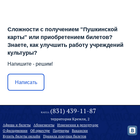
Сложности с получением "Пушкинской
карты" или приобретением билетов?
Знаете, как улучшить работу учреждений
культуры?
Напишите - решим!
Написать
(831) 439-11-87
КАССА:
территория Кремля, 2
Афиша и билеты
Абонементы
Изменения в репертуаре
О филармонии
Oб оркестре
Партнеры
Вакансии
Купить билеты онлайн
Правила покупки билетов