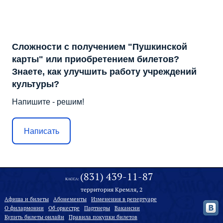
Сложности с получением "Пушкинской
карты" или приобретением билетов?
Знаете, как улучшить работу учреждений
культуры?
Напишите - решим!
Написать
(831) 439-11-87
КАССА:
территория Кремля, 2
Афиша и билеты
Абонементы
Изменения в репертуаре
О филармонии
Oб оркестре
Партнеры
Вакансии
Купить билеты онлайн
Правила покупки билетов