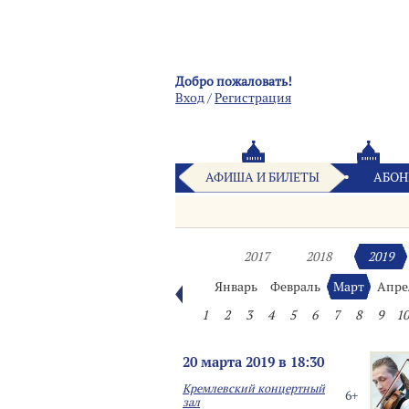
Добро пожаловать!
Вход
/
Pегистрация
АФИША И БИЛЕТЫ
АБОН
2017
2018
2019
Январь
Февраль
Март
Апре
1
2
3
4
5
6
7
8
9
10
20 марта 2019 в 18:30
Кремлевский концертный
6+
зал