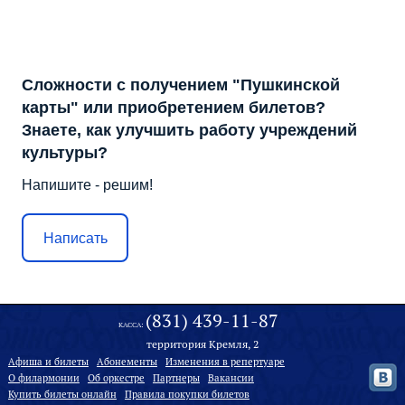
Сложности с получением "Пушкинской
карты" или приобретением билетов?
Знаете, как улучшить работу учреждений
культуры?
Напишите - решим!
Написать
(831) 439-11-87
КАССА:
территория Кремля, 2
Афиша и билеты
Абонементы
Изменения в репертуаре
О филармонии
Oб оркестре
Партнеры
Вакансии
Купить билеты онлайн
Правила покупки билетов