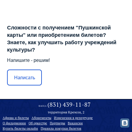
Сложности с получением "Пушкинской
карты" или приобретением билетов?
Знаете, как улучшить работу учреждений
культуры?
Напишите - решим!
Написать
(831) 439-11-87
КАССА:
территория Кремля, 2
Афиша и билеты
Абонементы
Изменения в репертуаре
О филармонии
Oб оркестре
Партнеры
Вакансии
Купить билеты онлайн
Правила покупки билетов