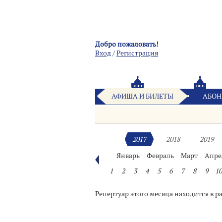
Добро пожаловать!
Вход
/
Pегистрация
АФИША И БИЛЕТЫ
АБОН
2017
2018
2019
Январь
Февраль
Март
Апре
1
2
3
4
5
6
7
8
9
10
Репертуар этого месяца находится в р