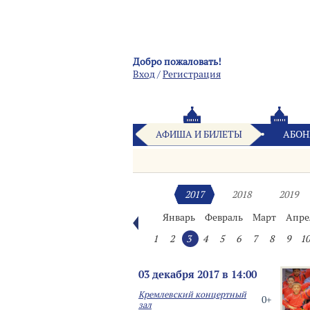
Добро пожаловать!
Вход
/
Pегистрация
АФИША И БИЛЕТЫ
АБОН
2017
2018
2019
Январь
Февраль
Март
Апре
1
2
3
4
5
6
7
8
9
10
03 декабря 2017 в 14:00
Кремлевский концертный
0+
зал