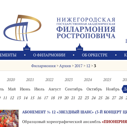
ЕМЕНТЫ
О ФИЛАРМОНИИ
OБ ОРКЕСТРЕ
К
Филармония
>
Архив
>
2017
>
12
>
3
2020
2021
2022
2023
2024
2025
20
ль
Май
Июнь
Июль
Август
Сентябрь
Октябрь
Ноябрь
Д
11
12
13
14
15
16
17
18
19
20
21
22
23
24
25
26
27
28
АБОНЕМЕНТ № 12 «ЗВЕЗДНЫЙ ШАНС» (3-Й КОНЦЕРТ Ц
Образцовый хореографический ансамбль
«ПИОНЕРИ