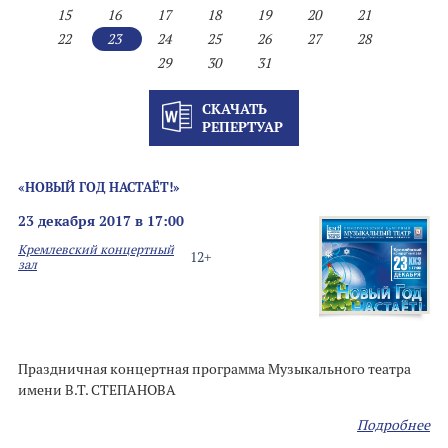
15
16
17
18
19
20
21
22
23
24
25
26
27
28
29
30
31
СКАЧАТЬ
РЕПЕРТУАР
«НОВЫЙ ГОД НАСТАЁТ!»
23 декабря 2017 в 17:00
Кремлевский концертный
12+
зал
Праздничная концертная программа Музыкального театра
имени В.Т. СТЕПАНОВА
Подробнее