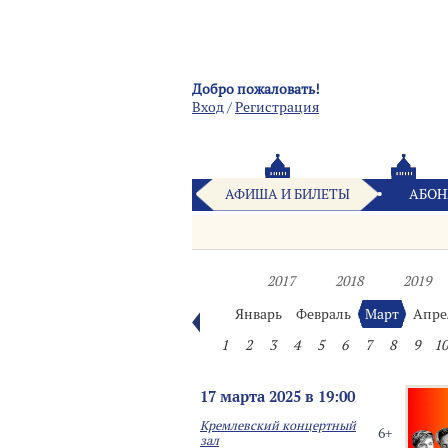
Добро пожаловать!
Вход
/
Pегистрация
АФИША И БИЛЕТЫ
АБОН
2017
2018
2019
Январь
Февраль
Март
Апре
1
2
3
4
5
6
7
8
9
10
17 марта 2025 в 19:00
Кремлевский концертный
6+
зал