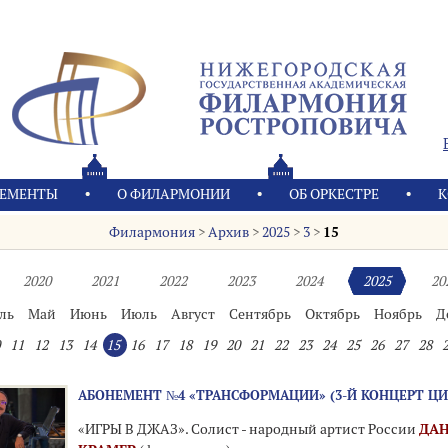
ЕМЕНТЫ
О ФИЛАРМОНИИ
OБ ОРКЕСТРЕ
К
Филармония
>
Архив
>
2025
>
3
>
15
2020
2021
2022
2023
2024
2025
20
ль
Май
Июнь
Июль
Август
Сентябрь
Октябрь
Ноябрь
Д
11
12
13
14
15
16
17
18
19
20
21
22
23
24
25
26
27
28
АБОНЕМЕНТ №4 «ТРАНСФОРМАЦИИ» (3-Й КОНЦЕРТ ЦИ
«ИГРЫ В ДЖАЗ». Солист - народный артист России
ДА