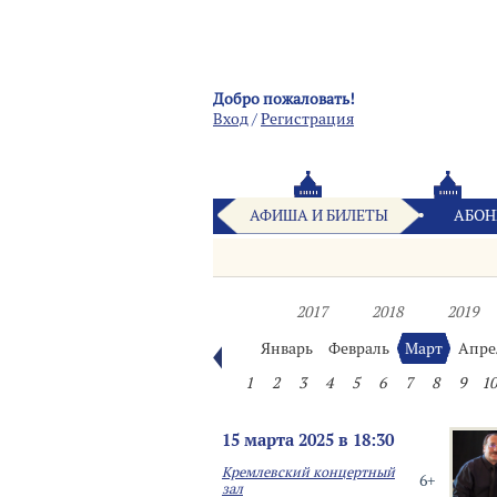
Добро пожаловать!
Вход
/
Pегистрация
АФИША И БИЛЕТЫ
АБОН
2017
2018
2019
Январь
Февраль
Март
Апре
1
2
3
4
5
6
7
8
9
10
15 марта 2025 в 18:30
Кремлевский концертный
6+
зал