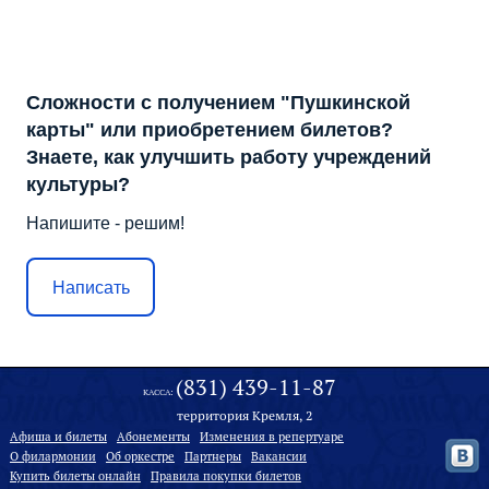
Сложности с получением "Пушкинской
карты" или приобретением билетов?
Знаете, как улучшить работу учреждений
культуры?
Напишите - решим!
Написать
(831) 439-11-87
КАССА:
территория Кремля, 2
Афиша и билеты
Абонементы
Изменения в репертуаре
О филармонии
Oб оркестре
Партнеры
Вакансии
Купить билеты онлайн
Правила покупки билетов