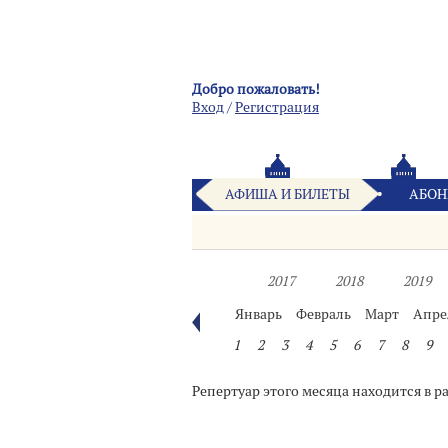
Добро пожаловать!
Вход
/
Pегистрация
АФИША И БИЛЕТЫ
АБОН
2017
2018
2019
Январь
Февраль
Март
Апре
1
2
3
4
5
6
7
8
9
Репертуар этого месяца находится в р