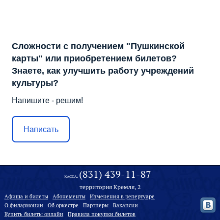
Сложности с получением "Пушкинской
карты" или приобретением билетов?
Знаете, как улучшить работу учреждений
культуры?
Напишите - решим!
Написать
(831) 439-11-87
КАССА:
территория Кремля, 2
Афиша и билеты
Абонементы
Изменения в репертуаре
О филармонии
Oб оркестре
Партнеры
Вакансии
Купить билеты онлайн
Правила покупки билетов