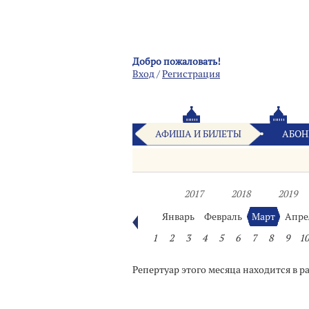
Добро пожаловать!
Вход
/
Pегистрация
АФИША И БИЛЕТЫ
АБОН
2017
2018
2019
Январь
Февраль
Март
Апре
1
2
3
4
5
6
7
8
9
10
Репертуар этого месяца находится в р