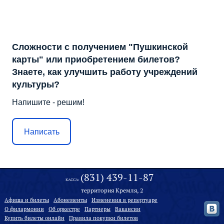
Сложности с получением "Пушкинской
карты" или приобретением билетов?
Знаете, как улучшить работу учреждений
культуры?
Напишите - решим!
Написать
(831) 439-11-87
КАССА:
территория Кремля, 2
Афиша и билеты
Абонементы
Изменения в репертуаре
О филармонии
Oб оркестре
Партнеры
Вакансии
Купить билеты онлайн
Правила покупки билетов