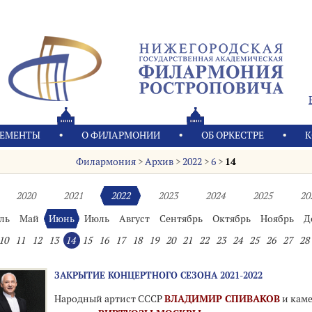
ЕМЕНТЫ
О ФИЛАРМОНИИ
OБ ОРКЕСТРЕ
К
Филармония
>
Архив
>
2022
>
6
>
14
2020
2021
2022
2023
2024
2025
20
ль
Май
Июнь
Июль
Август
Сентябрь
Октябрь
Ноябрь
Д
10
11
12
13
14
15
16
17
18
19
20
21
22
23
24
25
26
27
28
ЗАКРЫТИЕ КОНЦЕРТНОГО СЕЗОНА 2021-2022
Народный артист СССР
ВЛАДИМИР СПИВАКОВ
и кам