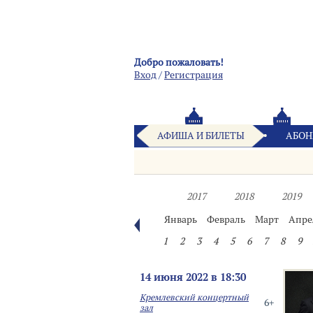
Добро пожаловать!
Вход
/
Pегистрация
АФИША И БИЛЕТЫ
АБОН
2017
2018
2019
Январь
Февраль
Март
Апре
1
2
3
4
5
6
7
8
9
14 июня 2022 в 18:30
Кремлевский концертный
6+
зал