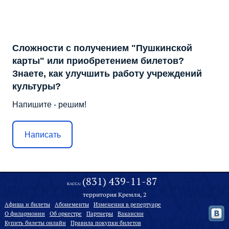
Сложности с получением "Пушкинской
карты" или приобретением билетов?
Знаете, как улучшить работу учреждений
культуры?
Напишите - решим!
Написать
(831) 439-11-87
КАССА:
территория Кремля, 2
Афиша и билеты
Абонементы
Изменения в репертуаре
О филармонии
Oб оркестре
Партнеры
Вакансии
Купить билеты онлайн
Правила покупки билетов