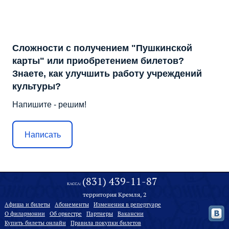
Сложности с получением "Пушкинской
карты" или приобретением билетов?
Знаете, как улучшить работу учреждений
культуры?
Напишите - решим!
Написать
(831) 439-11-87
КАССА:
территория Кремля, 2
Афиша и билеты
Абонементы
Изменения в репертуаре
О филармонии
Oб оркестре
Партнеры
Вакансии
Купить билеты онлайн
Правила покупки билетов