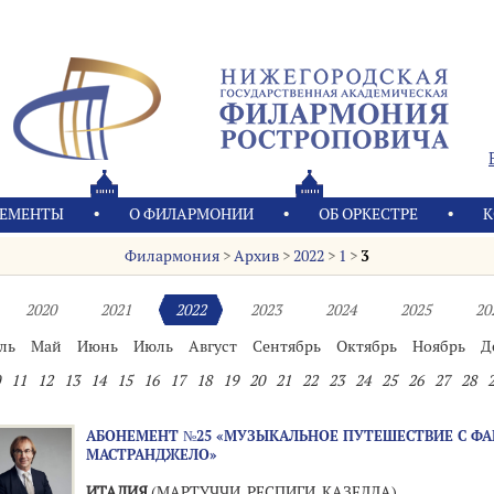
ЕМЕНТЫ
О ФИЛАРМОНИИ
OБ ОРКЕСТРЕ
К
Филармония
>
Архив
>
2022
>
1
>
3
2020
2021
2022
2023
2024
2025
20
ль
Май
Июнь
Июль
Август
Сентябрь
Октябрь
Ноябрь
Д
11
12
13
14
15
16
17
18
19
20
21
22
23
24
25
26
27
28
АБОНЕМЕНТ №25 «МУЗЫКАЛЬНОЕ ПУТЕШЕСТВИЕ С Ф
МАСТРАНДЖЕЛО»
ИТАЛИЯ
(МАРТУЧЧИ, РЕСПИГИ, КАЗЕЛЛА)