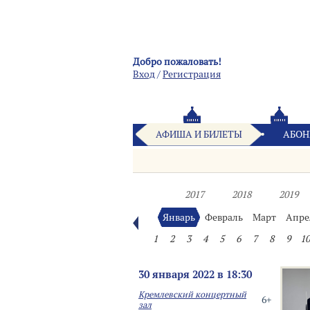
Добро пожаловать!
Вход
/
Pегистрация
АФИША И БИЛЕТЫ
АБОН
2017
2018
2019
Январь
Февраль
Март
Апре
1
2
3
4
5
6
7
8
9
10
30 января 2022 в 18:30
Кремлевский концертный
6+
зал