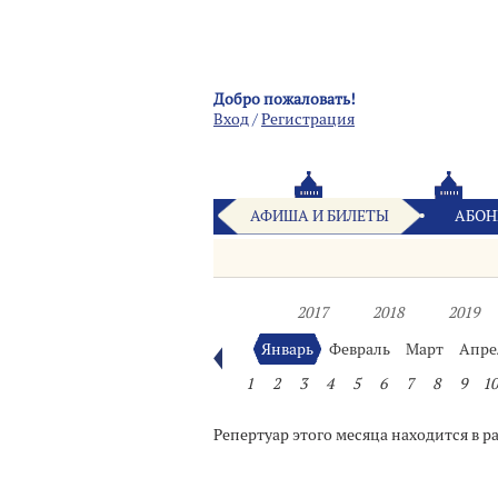
Добро пожаловать!
Вход
/
Pегистрация
АФИША И БИЛЕТЫ
АБОН
2017
2018
2019
Январь
Февраль
Март
Апре
1
2
3
4
5
6
7
8
9
10
Репертуар этого месяца находится в р